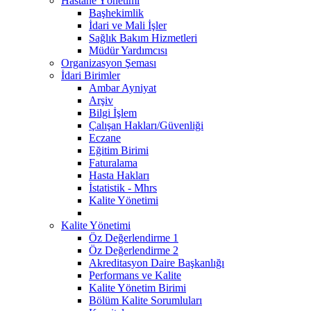
Hastane Yönetimi
Başhekimlik
İdari ve Mali İşler
Sağlık Bakım Hizmetleri
Müdür Yardımcısı
Organizasyon Şeması
İdari Birimler
Ambar Ayniyat
Arşiv
Bilgi İşlem
Çalışan Hakları/Güvenliği
Eczane
Eğitim Birimi
Faturalama
Hasta Hakları
İstatistik - Mhrs
Kalite Yönetimi
Kalite Yönetimi
Öz Değerlendirme 1
Öz Değerlendirme 2
Akreditasyon Daire Başkanlığı
Performans ve Kalite
Kalite Yönetim Birimi
Bölüm Kalite Sorumluları