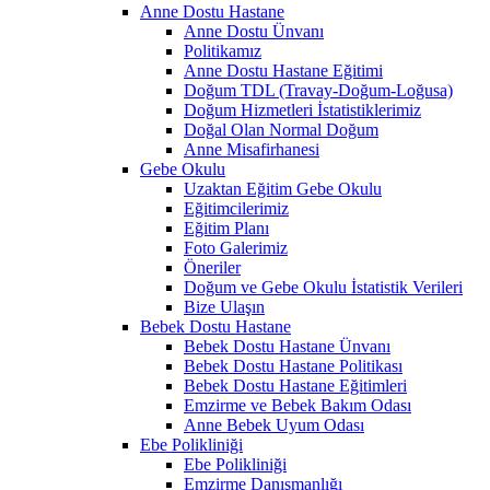
Anne Dostu Hastane
Anne Dostu Ünvanı
Politikamız
Anne Dostu Hastane Eğitimi
Doğum TDL (Travay-Doğum-Loğusa)
Doğum Hizmetleri İstatistiklerimiz
Doğal Olan Normal Doğum
Anne Misafirhanesi
Gebe Okulu
Uzaktan Eğitim Gebe Okulu
Eğitimcilerimiz
Eğitim Planı
Foto Galerimiz
Öneriler
Doğum ve Gebe Okulu İstatistik Verileri
Bize Ulaşın
Bebek Dostu Hastane
Bebek Dostu Hastane Ünvanı
Bebek Dostu Hastane Politikası
Bebek Dostu Hastane Eğitimleri
Emzirme ve Bebek Bakım Odası
Anne Bebek Uyum Odası
Ebe Polikliniği
Ebe Polikliniği
Emzirme Danışmanlığı