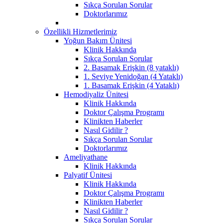
Sıkça Sorulan Sorular
Doktorlarımız
Özellikli Hizmetlerimiz
Yoğun Bakım Ünitesi
Klinik Hakkında
Sıkça Sorulan Sorular
2. Basamak Erişkin (8 yataklı)
1. Seviye Yenidoğan (4 Yataklı)
1. Basamak Erişkin (4 Yataklı)
Hemodiyaliz Ünitesi
Klinik Hakkında
Doktor Çalışma Programı
Klinikten Haberler
Nasıl Gidilir ?
Sıkça Sorulan Sorular
Doktorlarımız
Ameliyathane
Klinik Hakkında
Palyatif Ünitesi
Klinik Hakkında
Doktor Çalışma Programı
Klinikten Haberler
Nasıl Gidilir ?
Sıkça Sorulan Sorular