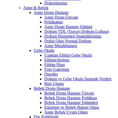
Doktorlarımız
Anne & Bebek
Anne Dostu Hastane
Anne Dostu Ünvanı
Politikamız
Anne Dostu Hastane Eğitimi
Doğum TDL (Travay-Doğum-Loğusa)
Doğum Hizmetleri İstatistiklerimiz
Doğal Olan Normal Doğum
Anne Misafirhanesi
Gebe Okulu
Uzaktan Eğitim Gebe Okulu
Eğitimcilerimiz
Eğitim Planı
Foto Galerimiz
Öneriler
Doğum ve Gebe Okulu İstatistik Verileri
Bize Ulaşın
Bebek Dostu Hastane
Bebek Dostu Hastane Ünvanı
Bebek Dostu Hastane Politikası
Bebek Dostu Hastane Eğitimleri
Emzirme ve Bebek Bakım Odası
Anne Bebek Uyum Odası
Ebe Polikliniği