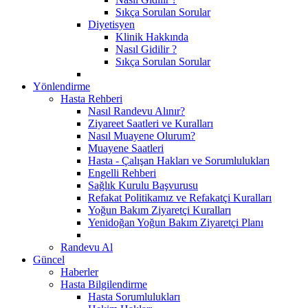
Sıkça Sorulan Sorular
Diyetisyen
Klinik Hakkında
Nasıl Gidilir ?
Sıkça Sorulan Sorular
Yönlendirme
Hasta Rehberi
Nasıl Randevu Alınır?
Ziyareet Saatleri ve Kuralları
Nasıl Muayene Olurum?
Muayene Saatleri
Hasta - Çalışan Hakları ve Sorumlulukları
Engelli Rehberi
Sağlık Kurulu Başvurusu
Refakat Politikamız ve Refakatçi Kuralları
Yoğun Bakım Ziyaretçi Kuralları
Yenidoğan Yoğun Bakım Ziyaretçi Planı
Randevu Al
Güncel
Haberler
Hasta Bilgilendirme
Hasta Sorumlulukları