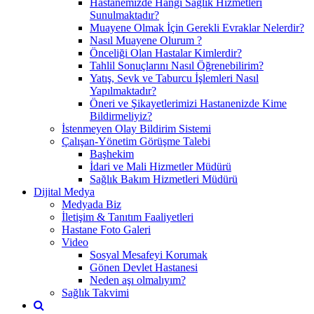
Hastanemizde Hangi Sağlık Hizmetleri
Sunulmaktadır?
Muayene Olmak İçin Gerekli Evraklar Nelerdir?
Nasıl Muayene Olurum ?
Önceliği Olan Hastalar Kimlerdir?
Tahlil Sonuçlarını Nasıl Öğrenebilirim?
Yatış, Sevk ve Taburcu İşlemleri Nasıl
Yapılmaktadır?
Öneri ve Şikayetlerimizi Hastanenizde Kime
Bildirmeliyiz?
İstenmeyen Olay Bildirim Sistemi
Çalışan-Yönetim Görüşme Talebi
Başhekim
İdari ve Mali Hizmetler Müdürü
Sağlık Bakım Hizmetleri Müdürü
Dijital Medya
Medyada Biz
İletişim & Tanıtım Faaliyetleri
Hastane Foto Galeri
Video
Sosyal Mesafeyi Korumak
Gönen Devlet Hastanesi
Neden aşı olmalıyım?
Sağlık Takvimi