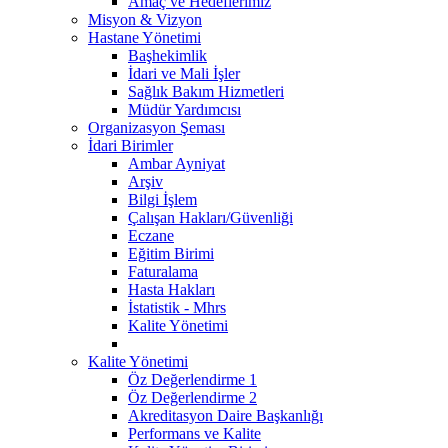
Amaç ve Hedeflerimiz
Misyon & Vizyon
Hastane Yönetimi
Başhekimlik
İdari ve Mali İşler
Sağlık Bakım Hizmetleri
Müdür Yardımcısı
Organizasyon Şeması
İdari Birimler
Ambar Ayniyat
Arşiv
Bilgi İşlem
Çalışan Hakları/Güvenliği
Eczane
Eğitim Birimi
Faturalama
Hasta Hakları
İstatistik - Mhrs
Kalite Yönetimi
Kalite Yönetimi
Öz Değerlendirme 1
Öz Değerlendirme 2
Akreditasyon Daire Başkanlığı
Performans ve Kalite