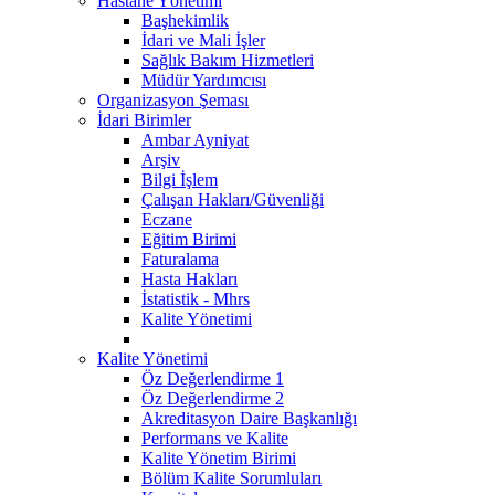
Hastane Yönetimi
Başhekimlik
İdari ve Mali İşler
Sağlık Bakım Hizmetleri
Müdür Yardımcısı
Organizasyon Şeması
İdari Birimler
Ambar Ayniyat
Arşiv
Bilgi İşlem
Çalışan Hakları/Güvenliği
Eczane
Eğitim Birimi
Faturalama
Hasta Hakları
İstatistik - Mhrs
Kalite Yönetimi
Kalite Yönetimi
Öz Değerlendirme 1
Öz Değerlendirme 2
Akreditasyon Daire Başkanlığı
Performans ve Kalite
Kalite Yönetim Birimi
Bölüm Kalite Sorumluları