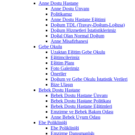
Anne Dostu Hastane
Anne Dostu Ünvanı
Politikamız
Anne Dostu Hastane Eğitimi
Doğum TDL (Travay-Doğum-Loğusa)
Doğum Hizmetleri İstatistiklerimiz
Doğal Olan Normal Doğum
Anne Misafirhanesi
Gebe Okulu
Uzaktan Eğitim Gebe Okulu
Eğitimcilerimiz
Eğitim Planı
Foto Galerimiz
Öneriler
Doğum ve Gebe Okulu İstatistik Verileri
Bize Ulaşın
Bebek Dostu Hastane
Bebek Dostu Hastane Ünvanı
Bebek Dostu Hastane Politikası
Bebek Dostu Hastane Eğitimleri
Emzirme ve Bebek Bakım Odası
Anne Bebek Uyum Odası
Ebe Polikliniği
Ebe Polikliniği
Emzirme Danışmanlığı