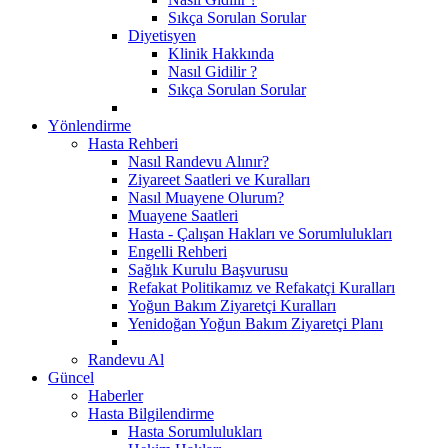
Sıkça Sorulan Sorular
Diyetisyen
Klinik Hakkında
Nasıl Gidilir ?
Sıkça Sorulan Sorular
Yönlendirme
Hasta Rehberi
Nasıl Randevu Alınır?
Ziyareet Saatleri ve Kuralları
Nasıl Muayene Olurum?
Muayene Saatleri
Hasta - Çalışan Hakları ve Sorumlulukları
Engelli Rehberi
Sağlık Kurulu Başvurusu
Refakat Politikamız ve Refakatçi Kuralları
Yoğun Bakım Ziyaretçi Kuralları
Yenidoğan Yoğun Bakım Ziyaretçi Planı
Randevu Al
Güncel
Haberler
Hasta Bilgilendirme
Hasta Sorumlulukları