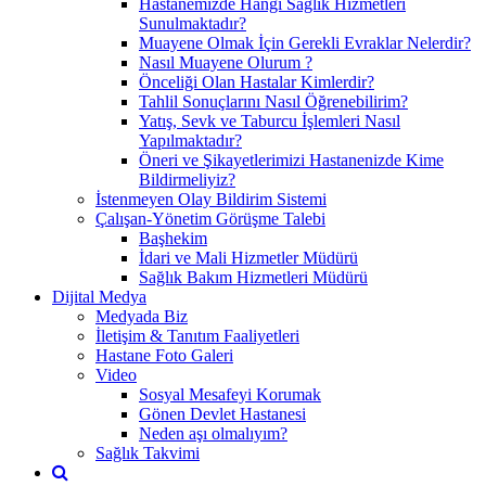
Hastanemizde Hangi Sağlık Hizmetleri
Sunulmaktadır?
Muayene Olmak İçin Gerekli Evraklar Nelerdir?
Nasıl Muayene Olurum ?
Önceliği Olan Hastalar Kimlerdir?
Tahlil Sonuçlarını Nasıl Öğrenebilirim?
Yatış, Sevk ve Taburcu İşlemleri Nasıl
Yapılmaktadır?
Öneri ve Şikayetlerimizi Hastanenizde Kime
Bildirmeliyiz?
İstenmeyen Olay Bildirim Sistemi
Çalışan-Yönetim Görüşme Talebi
Başhekim
İdari ve Mali Hizmetler Müdürü
Sağlık Bakım Hizmetleri Müdürü
Dijital Medya
Medyada Biz
İletişim & Tanıtım Faaliyetleri
Hastane Foto Galeri
Video
Sosyal Mesafeyi Korumak
Gönen Devlet Hastanesi
Neden aşı olmalıyım?
Sağlık Takvimi