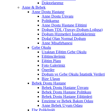
Doktorlarımız
Anne & Bebek
Anne Dostu Hastane
Anne Dostu Ünvanı
Politikamız
Anne Dostu Hastane Eğitimi
Doğum TDL (Travay-Doğum-Loğusa)
Doğum Hizmetleri İstatistiklerimiz
Doğal Olan Normal Doğum
Anne Misafirhanesi
Gebe Okulu
Uzaktan Eğitim Gebe Okulu
Eğitimcilerimiz
Eğitim Planı
Foto Galerimiz
Öneriler
Doğum ve Gebe Okulu İstatistik Verileri
Bize Ulaşın
Bebek Dostu Hastane
Bebek Dostu Hastane Ünvanı
Bebek Dostu Hastane Politikası
Bebek Dostu Hastane Eğitimleri
Emzirme ve Bebek Bakım Odası
Anne Bebek Uyum Odası
Ebe Polikliniği