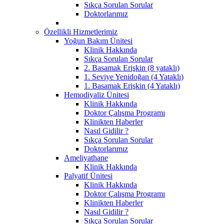
Sıkça Sorulan Sorular
Doktorlarımız
Özellikli Hizmetlerimiz
Yoğun Bakım Ünitesi
Klinik Hakkında
Sıkça Sorulan Sorular
2. Basamak Erişkin (8 yataklı)
1. Seviye Yenidoğan (4 Yataklı)
1. Basamak Erişkin (4 Yataklı)
Hemodiyaliz Ünitesi
Klinik Hakkında
Doktor Çalışma Programı
Klinikten Haberler
Nasıl Gidilir ?
Sıkça Sorulan Sorular
Doktorlarımız
Ameliyathane
Klinik Hakkında
Palyatif Ünitesi
Klinik Hakkında
Doktor Çalışma Programı
Klinikten Haberler
Nasıl Gidilir ?
Sıkça Sorulan Sorular