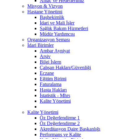
Amaç ve Hedeflerimiz
Misyon & Vizyon
Hastane Yönetimi
Başhekimlik
İdari ve Mali İşler
Sağlık Bakım Hizmetleri
Müdür Yardımcısı
Organizasyon Şeması
İdari Birimler
Ambar Ayniyat
Arşiv
Bilgi İşlem
Çalışan Hakları/Güvenliği
Eczane
Eğitim Birimi
Faturalama
Hasta Hakları
İstatistik - Mhrs
Kalite Yönetimi
Kalite Yönetimi
Öz Değerlendirme 1
Öz Değerlendirme 2
Akreditasyon Daire Başkanlığı
Performans ve Kalite