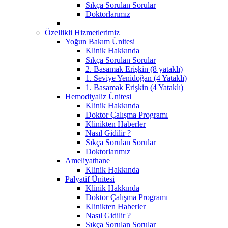
Sıkça Sorulan Sorular
Doktorlarımız
Özellikli Hizmetlerimiz
Yoğun Bakım Ünitesi
Klinik Hakkında
Sıkça Sorulan Sorular
2. Basamak Erişkin (8 yataklı)
1. Seviye Yenidoğan (4 Yataklı)
1. Basamak Erişkin (4 Yataklı)
Hemodiyaliz Ünitesi
Klinik Hakkında
Doktor Çalışma Programı
Klinikten Haberler
Nasıl Gidilir ?
Sıkça Sorulan Sorular
Doktorlarımız
Ameliyathane
Klinik Hakkında
Palyatif Ünitesi
Klinik Hakkında
Doktor Çalışma Programı
Klinikten Haberler
Nasıl Gidilir ?
Sıkça Sorulan Sorular