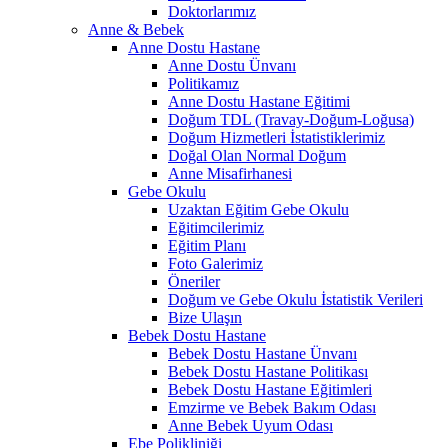
Doktorlarımız
Anne & Bebek
Anne Dostu Hastane
Anne Dostu Ünvanı
Politikamız
Anne Dostu Hastane Eğitimi
Doğum TDL (Travay-Doğum-Loğusa)
Doğum Hizmetleri İstatistiklerimiz
Doğal Olan Normal Doğum
Anne Misafirhanesi
Gebe Okulu
Uzaktan Eğitim Gebe Okulu
Eğitimcilerimiz
Eğitim Planı
Foto Galerimiz
Öneriler
Doğum ve Gebe Okulu İstatistik Verileri
Bize Ulaşın
Bebek Dostu Hastane
Bebek Dostu Hastane Ünvanı
Bebek Dostu Hastane Politikası
Bebek Dostu Hastane Eğitimleri
Emzirme ve Bebek Bakım Odası
Anne Bebek Uyum Odası
Ebe Polikliniği