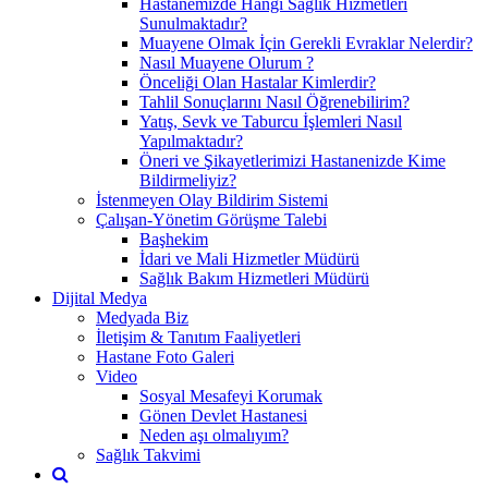
Hastanemizde Hangi Sağlık Hizmetleri
Sunulmaktadır?
Muayene Olmak İçin Gerekli Evraklar Nelerdir?
Nasıl Muayene Olurum ?
Önceliği Olan Hastalar Kimlerdir?
Tahlil Sonuçlarını Nasıl Öğrenebilirim?
Yatış, Sevk ve Taburcu İşlemleri Nasıl
Yapılmaktadır?
Öneri ve Şikayetlerimizi Hastanenizde Kime
Bildirmeliyiz?
İstenmeyen Olay Bildirim Sistemi
Çalışan-Yönetim Görüşme Talebi
Başhekim
İdari ve Mali Hizmetler Müdürü
Sağlık Bakım Hizmetleri Müdürü
Dijital Medya
Medyada Biz
İletişim & Tanıtım Faaliyetleri
Hastane Foto Galeri
Video
Sosyal Mesafeyi Korumak
Gönen Devlet Hastanesi
Neden aşı olmalıyım?
Sağlık Takvimi