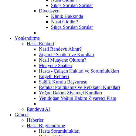
Sıkça Sorulan Sorular
Diyetisyen
Klinik Hakkında
Nasıl Gidilir ?
Sıkça Sorulan Sorular
Yönlendirme
Hasta Rehberi
Nasıl Randevu Alınır?
Ziyareet Saatleri ve Kuralları
Nasıl Muayene Olurum?
Muayene Saatleri
Hasta - Çalışan Hakları ve Sorumlulukları
Engelli Rehberi
Sağlık Kurulu Başvurusu
Refakat Politikamız ve Refakatçi Kuralları
Yoğun Bakım Ziyaretçi Kuralları
Yenidoğan Yoğun Bakım Ziyaretçi Planı
Randevu Al
Güncel
Haberler
Hasta Bilgilendirme
Hasta Sorumlulukları