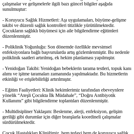
çalışmalar ve gelişmelerle ilgili bazı güncel bilgiler aşağıda
sunulmuştur:
- Koruyucu Sağlık Hizmetleri: Aşı uygulamaları, büyüme-gelişme
takibi ve düzenli sağlık kontrolleri titizlikle yürütülmektedir.
Çocukların sağlıklı büyümesi için aile bilgilendirme eğitimleri
düzenlenmiştir.
- Poliklinik Yoğunluğu: Son dönemde özellikle mevsimsel
enfeksiyonlara bağlı başvurularda artış gözlemlenmiştir. Bu nedenle
poliklinik saatleri artırılmış, ek hekim planlaması yapılmıştır.
- Yenidoğan Takibi: Yenidoğan bebeklerin tarama testleri, topuk kanı
alımı ve işitme taramaları zamanında yapılmaktadır. Bu hizmetlerin
etkinliği ve erişilebilirliği artırılmıştır.
- Eğitim Faaliyetleri: Klinik hekimlerimiz tarafından ebeveynlere
yönelik “Ateşli Çocukta İlk Müdahale”, “Doğru Antibiyotik
Kullanımı” gibi bilgilendirme toplantıları düzenlenmiştir.
- Multidisipliner Yaklaşım: Beslenme, alerji, enfeksiyon, gelişim
geriliği gibi durumlar için diğer branşlarla koordineli çalışmalar
sürdürülmektedir.
Çocuk Hastalıkları Kliniğimiz, hem tedavi hem de koruyucu sağlık