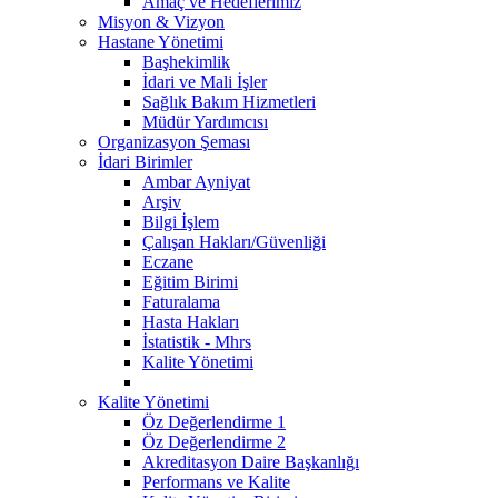
Amaç ve Hedeflerimiz
Misyon & Vizyon
Hastane Yönetimi
Başhekimlik
İdari ve Mali İşler
Sağlık Bakım Hizmetleri
Müdür Yardımcısı
Organizasyon Şeması
İdari Birimler
Ambar Ayniyat
Arşiv
Bilgi İşlem
Çalışan Hakları/Güvenliği
Eczane
Eğitim Birimi
Faturalama
Hasta Hakları
İstatistik - Mhrs
Kalite Yönetimi
Kalite Yönetimi
Öz Değerlendirme 1
Öz Değerlendirme 2
Akreditasyon Daire Başkanlığı
Performans ve Kalite