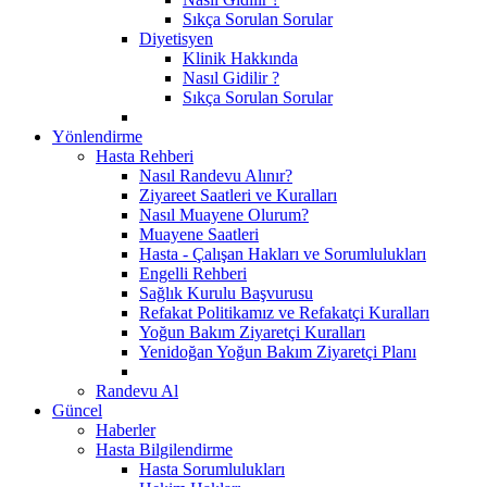
Sıkça Sorulan Sorular
Diyetisyen
Klinik Hakkında
Nasıl Gidilir ?
Sıkça Sorulan Sorular
Yönlendirme
Hasta Rehberi
Nasıl Randevu Alınır?
Ziyareet Saatleri ve Kuralları
Nasıl Muayene Olurum?
Muayene Saatleri
Hasta - Çalışan Hakları ve Sorumlulukları
Engelli Rehberi
Sağlık Kurulu Başvurusu
Refakat Politikamız ve Refakatçi Kuralları
Yoğun Bakım Ziyaretçi Kuralları
Yenidoğan Yoğun Bakım Ziyaretçi Planı
Randevu Al
Güncel
Haberler
Hasta Bilgilendirme
Hasta Sorumlulukları