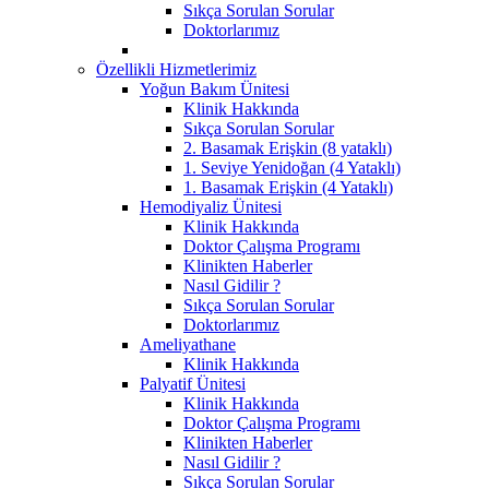
Sıkça Sorulan Sorular
Doktorlarımız
Özellikli Hizmetlerimiz
Yoğun Bakım Ünitesi
Klinik Hakkında
Sıkça Sorulan Sorular
2. Basamak Erişkin (8 yataklı)
1. Seviye Yenidoğan (4 Yataklı)
1. Basamak Erişkin (4 Yataklı)
Hemodiyaliz Ünitesi
Klinik Hakkında
Doktor Çalışma Programı
Klinikten Haberler
Nasıl Gidilir ?
Sıkça Sorulan Sorular
Doktorlarımız
Ameliyathane
Klinik Hakkında
Palyatif Ünitesi
Klinik Hakkında
Doktor Çalışma Programı
Klinikten Haberler
Nasıl Gidilir ?
Sıkça Sorulan Sorular