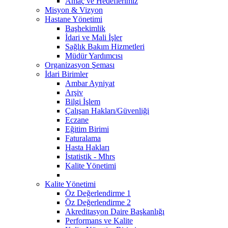
Amaç ve Hedeflerimiz
Misyon & Vizyon
Hastane Yönetimi
Başhekimlik
İdari ve Mali İşler
Sağlık Bakım Hizmetleri
Müdür Yardımcısı
Organizasyon Şeması
İdari Birimler
Ambar Ayniyat
Arşiv
Bilgi İşlem
Çalışan Hakları/Güvenliği
Eczane
Eğitim Birimi
Faturalama
Hasta Hakları
İstatistik - Mhrs
Kalite Yönetimi
Kalite Yönetimi
Öz Değerlendirme 1
Öz Değerlendirme 2
Akreditasyon Daire Başkanlığı
Performans ve Kalite