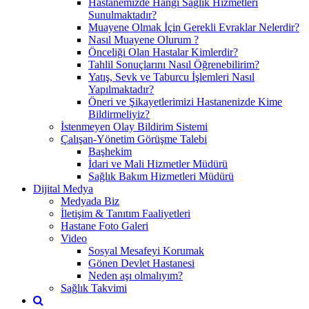
Hastanemizde Hangi Sağlık Hizmetleri
Sunulmaktadır?
Muayene Olmak İçin Gerekli Evraklar Nelerdir?
Nasıl Muayene Olurum ?
Önceliği Olan Hastalar Kimlerdir?
Tahlil Sonuçlarını Nasıl Öğrenebilirim?
Yatış, Sevk ve Taburcu İşlemleri Nasıl
Yapılmaktadır?
Öneri ve Şikayetlerimizi Hastanenizde Kime
Bildirmeliyiz?
İstenmeyen Olay Bildirim Sistemi
Çalışan-Yönetim Görüşme Talebi
Başhekim
İdari ve Mali Hizmetler Müdürü
Sağlık Bakım Hizmetleri Müdürü
Dijital Medya
Medyada Biz
İletişim & Tanıtım Faaliyetleri
Hastane Foto Galeri
Video
Sosyal Mesafeyi Korumak
Gönen Devlet Hastanesi
Neden aşı olmalıyım?
Sağlık Takvimi