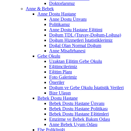
Doktorlarımız
Anne & Bebek
Anne Dostu Hastane
Anne Dostu Ünvanı
Politikamız
Anne Dostu Hastane Eğitimi
Doğum TDL (Travay-Doğum-Loğusa)
Doğum Hizmetleri İstatistiklerimiz
Doğal Olan Normal Doğum
Anne Misafirhanesi
Gebe Okulu
Uzaktan Eğitim Gebe Okulu
Eğitimcilerimiz
Eğitim Planı
Foto Galerimiz
Öneriler
Doğum ve Gebe Okulu İstatistik Verileri
Bize Ulaşın
Bebek Dostu Hastane
Bebek Dostu Hastane Ünvanı
Bebek Dostu Hastane Politikası
Bebek Dostu Hastane Eğitimleri
Emzirme ve Bebek Bakım Odası
Anne Bebek Uyum Odası
Ebe Polikliniği