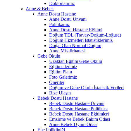
Doktorlarımız
Anne & Bebek
Anne Dostu Hastane
Anne Dostu Ünvanı
Politikamız
Anne Dostu Hastane Eğitimi
Doğum TDL (Travay-Doğum-Loğusa)
Doğum Hizmetleri İstatistiklerimiz
Doğal Olan Normal Doğum
Anne Misafirhanesi
Gebe Okulu
Uzaktan Eğitim Gebe Okulu
Eğitimcilerimiz
Eğitim Planı
Foto Galerimiz
Öneriler
Doğum ve Gebe Okulu İstatistik Verileri
Bize Ulaşın
Bebek Dostu Hastane
Bebek Dostu Hastane Ünvanı
Bebek Dostu Hastane Politikası
Bebek Dostu Hastane Eğitimleri
Emzirme ve Bebek Bakım Odası
Anne Bebek Uyum Odası
Ebe Polikliniği