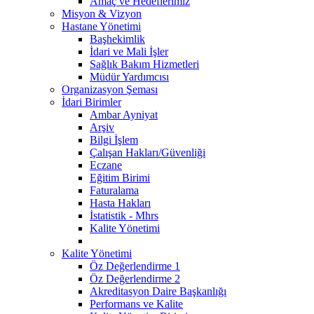
Amaç ve Hedeflerimiz
Misyon & Vizyon
Hastane Yönetimi
Başhekimlik
İdari ve Mali İşler
Sağlık Bakım Hizmetleri
Müdür Yardımcısı
Organizasyon Şeması
İdari Birimler
Ambar Ayniyat
Arşiv
Bilgi İşlem
Çalışan Hakları/Güvenliği
Eczane
Eğitim Birimi
Faturalama
Hasta Hakları
İstatistik - Mhrs
Kalite Yönetimi
Kalite Yönetimi
Öz Değerlendirme 1
Öz Değerlendirme 2
Akreditasyon Daire Başkanlığı
Performans ve Kalite