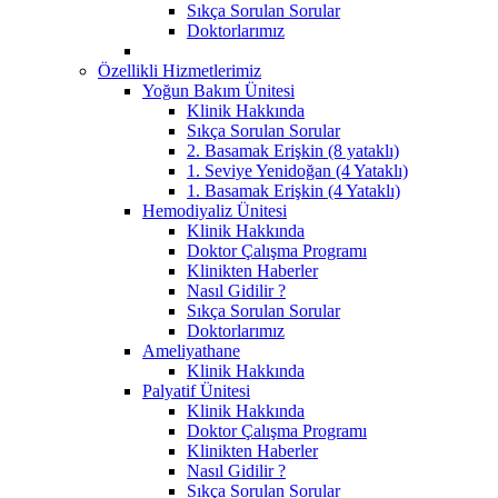
Sıkça Sorulan Sorular
Doktorlarımız
Özellikli Hizmetlerimiz
Yoğun Bakım Ünitesi
Klinik Hakkında
Sıkça Sorulan Sorular
2. Basamak Erişkin (8 yataklı)
1. Seviye Yenidoğan (4 Yataklı)
1. Basamak Erişkin (4 Yataklı)
Hemodiyaliz Ünitesi
Klinik Hakkında
Doktor Çalışma Programı
Klinikten Haberler
Nasıl Gidilir ?
Sıkça Sorulan Sorular
Doktorlarımız
Ameliyathane
Klinik Hakkında
Palyatif Ünitesi
Klinik Hakkında
Doktor Çalışma Programı
Klinikten Haberler
Nasıl Gidilir ?
Sıkça Sorulan Sorular