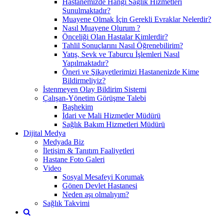
Hastanemizde Hangi Sağlık Hizmetleri
Sunulmaktadır?
Muayene Olmak İçin Gerekli Evraklar Nelerdir?
Nasıl Muayene Olurum ?
Önceliği Olan Hastalar Kimlerdir?
Tahlil Sonuçlarını Nasıl Öğrenebilirim?
Yatış, Sevk ve Taburcu İşlemleri Nasıl
Yapılmaktadır?
Öneri ve Şikayetlerimizi Hastanenizde Kime
Bildirmeliyiz?
İstenmeyen Olay Bildirim Sistemi
Çalışan-Yönetim Görüşme Talebi
Başhekim
İdari ve Mali Hizmetler Müdürü
Sağlık Bakım Hizmetleri Müdürü
Dijital Medya
Medyada Biz
İletişim & Tanıtım Faaliyetleri
Hastane Foto Galeri
Video
Sosyal Mesafeyi Korumak
Gönen Devlet Hastanesi
Neden aşı olmalıyım?
Sağlık Takvimi