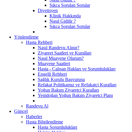
Sıkça Sorulan Sorular
Diyetisyen
Klinik Hakkında
Nasıl Gidilir ?
Sıkça Sorulan Sorular
Yönlendirme
Hasta Rehberi
Nasıl Randevu Alınır?
Ziyareet Saatleri ve Kuralları
Nasıl Muayene Olurum?
Muayene Saatleri
Hasta - Çalışan Hakları ve Sorumlulukları
Engelli Rehberi
Sağlık Kurulu Başvurusu
Refakat Politikamız ve Refakatçi Kuralları
Yoğun Bakım Ziyaretçi Kuralları
Yenidoğan Yoğun Bakım Ziyaretçi Planı
Randevu Al
Güncel
Haberler
Hasta Bilgilendirme
Hasta Sorumlulukları