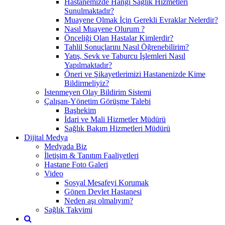
Hastanemizde Hangi Sağlık Hizmetleri
Sunulmaktadır?
Muayene Olmak İçin Gerekli Evraklar Nelerdir?
Nasıl Muayene Olurum ?
Önceliği Olan Hastalar Kimlerdir?
Tahlil Sonuçlarını Nasıl Öğrenebilirim?
Yatış, Sevk ve Taburcu İşlemleri Nasıl
Yapılmaktadır?
Öneri ve Şikayetlerimizi Hastanenizde Kime
Bildirmeliyiz?
İstenmeyen Olay Bildirim Sistemi
Çalışan-Yönetim Görüşme Talebi
Başhekim
İdari ve Mali Hizmetler Müdürü
Sağlık Bakım Hizmetleri Müdürü
Dijital Medya
Medyada Biz
İletişim & Tanıtım Faaliyetleri
Hastane Foto Galeri
Video
Sosyal Mesafeyi Korumak
Gönen Devlet Hastanesi
Neden aşı olmalıyım?
Sağlık Takvimi