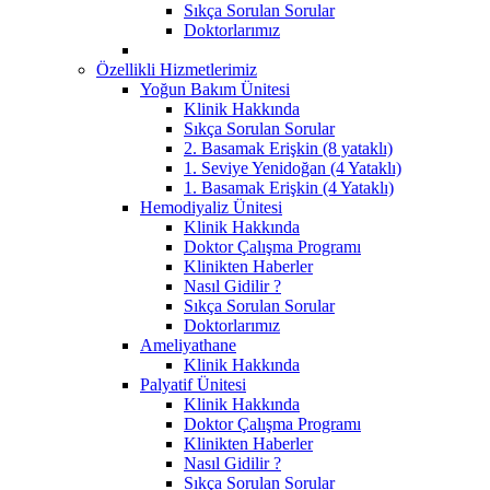
Sıkça Sorulan Sorular
Doktorlarımız
Özellikli Hizmetlerimiz
Yoğun Bakım Ünitesi
Klinik Hakkında
Sıkça Sorulan Sorular
2. Basamak Erişkin (8 yataklı)
1. Seviye Yenidoğan (4 Yataklı)
1. Basamak Erişkin (4 Yataklı)
Hemodiyaliz Ünitesi
Klinik Hakkında
Doktor Çalışma Programı
Klinikten Haberler
Nasıl Gidilir ?
Sıkça Sorulan Sorular
Doktorlarımız
Ameliyathane
Klinik Hakkında
Palyatif Ünitesi
Klinik Hakkında
Doktor Çalışma Programı
Klinikten Haberler
Nasıl Gidilir ?
Sıkça Sorulan Sorular