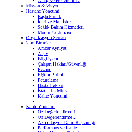
Amaç ve Hedeflerimiz
Misyon & Vizyon
Hastane Yönetimi
Başhekimlik
İdari ve Mali İşler
Sağlık Bakım Hizmetleri
Müdür Yardımcısı
Organizasyon Şeması
İdari Birimler
Ambar Ayniyat
Arşiv
Bilgi İşlem
Çalışan Hakları/Güvenliği
Eczane
Eğitim Birimi
Faturalama
Hasta Hakları
İstatistik - Mhrs
Kalite Yönetimi
Kalite Yönetimi
Öz Değerlendirme 1
Öz Değerlendirme 2
Akreditasyon Daire Başkanlığı
Performans ve Kalite