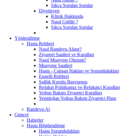
Sıkça Sorulan Sorular
Diyetisyen
Klinik Hakkında
Nasıl Gidilir ?
Sıkça Sorulan Sorular
Yönlendirme
Hasta Rehberi
Nasıl Randevu Alınır?
Ziyareet Saatleri ve Kuralları
Nasıl Muayene Olurum?
Muayene Saatleri
Hasta - Çalışan Hakları ve Sorumlulukları
Engelli Rehberi
Sağlık Kurulu Başvurusu
Refakat Politikamız ve Refakatçi Kuralları
Yoğun Bakım Ziyaretçi Kuralları
Yenidoğan Yoğun Bakım Ziyaretçi Planı
Randevu Al
Güncel
Haberler
Hasta Bilgilendirme
Hasta Sorumlulukları