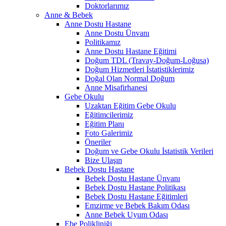
Doktorlarımız
Anne & Bebek
Anne Dostu Hastane
Anne Dostu Ünvanı
Politikamız
Anne Dostu Hastane Eğitimi
Doğum TDL (Travay-Doğum-Loğusa)
Doğum Hizmetleri İstatistiklerimiz
Doğal Olan Normal Doğum
Anne Misafirhanesi
Gebe Okulu
Uzaktan Eğitim Gebe Okulu
Eğitimcilerimiz
Eğitim Planı
Foto Galerimiz
Öneriler
Doğum ve Gebe Okulu İstatistik Verileri
Bize Ulaşın
Bebek Dostu Hastane
Bebek Dostu Hastane Ünvanı
Bebek Dostu Hastane Politikası
Bebek Dostu Hastane Eğitimleri
Emzirme ve Bebek Bakım Odası
Anne Bebek Uyum Odası
Ebe Polikliniği