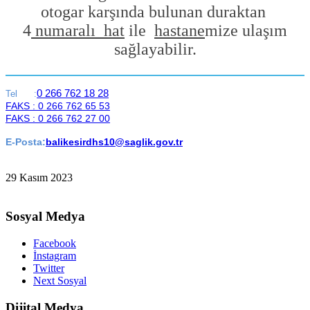
otogar karşında bulunan duraktan
4
numaralı hat
ile
hastane
mize
ulaşım
sağlayabilir.
0 266 762 18 28
Tel :
FAKS : 0 266 762 65 53
FAKS : 0 266 762 27 00
E-Posta:
balikesirdhs10@saglik.gov.tr
29 Kasım 2023
Sosyal Medya
Facebook
İnstagram
Twitter
Next Sosyal
Dijital Medya