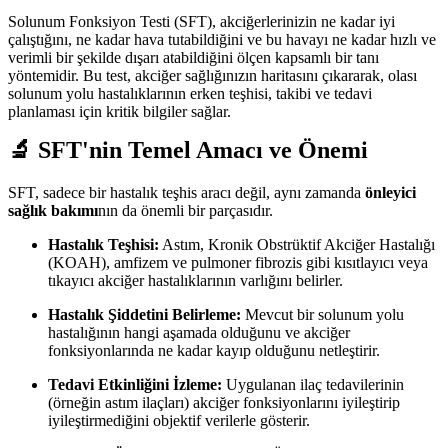
Solunum Fonksiyon Testi (SFT), akciğerlerinizin ne kadar iyi
çalıştığını, ne kadar hava tutabildiğini ve bu havayı ne kadar hızlı ve
verimli bir şekilde dışarı atabildiğini ölçen kapsamlı bir tanı
yöntemidir. Bu test, akciğer sağlığınızın haritasını çıkararak, olası
solunum yolu hastalıklarının erken teşhisi, takibi ve tedavi
planlaması için kritik bilgiler sağlar.
🔬 SFT'nin Temel Amacı ve Önemi
SFT, sadece bir hastalık teşhis aracı değil, aynı zamanda
önleyici
sağlık bakımı
nın da önemli bir parçasıdır.
Hastalık Teşhisi:
Astım, Kronik Obstrüktif Akciğer Hastalığı
(KOAH), amfizem ve pulmoner fibrozis gibi kısıtlayıcı veya
tıkayıcı akciğer hastalıklarının varlığını belirler.
Hastalık Şiddetini Belirleme:
Mevcut bir solunum yolu
hastalığının hangi aşamada olduğunu ve akciğer
fonksiyonlarında ne kadar kayıp olduğunu netleştirir.
Tedavi Etkinliğini İzleme:
Uygulanan ilaç tedavilerinin
(örneğin astım ilaçları) akciğer fonksiyonlarını iyileştirip
iyileştirmediğini objektif verilerle gösterir.