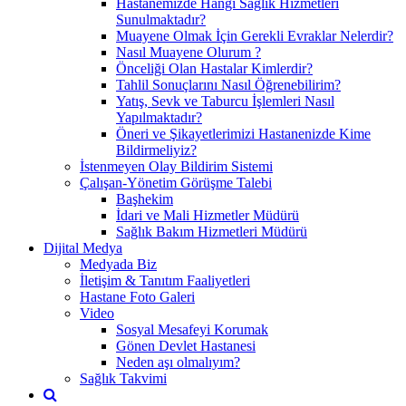
Hastanemizde Hangi Sağlık Hizmetleri
Sunulmaktadır?
Muayene Olmak İçin Gerekli Evraklar Nelerdir?
Nasıl Muayene Olurum ?
Önceliği Olan Hastalar Kimlerdir?
Tahlil Sonuçlarını Nasıl Öğrenebilirim?
Yatış, Sevk ve Taburcu İşlemleri Nasıl
Yapılmaktadır?
Öneri ve Şikayetlerimizi Hastanenizde Kime
Bildirmeliyiz?
İstenmeyen Olay Bildirim Sistemi
Çalışan-Yönetim Görüşme Talebi
Başhekim
İdari ve Mali Hizmetler Müdürü
Sağlık Bakım Hizmetleri Müdürü
Dijital Medya
Medyada Biz
İletişim & Tanıtım Faaliyetleri
Hastane Foto Galeri
Video
Sosyal Mesafeyi Korumak
Gönen Devlet Hastanesi
Neden aşı olmalıyım?
Sağlık Takvimi