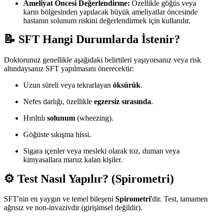
Ameliyat Öncesi Değerlendirme:
Özellikle göğüs veya
karın bölgesinden yapılacak büyük ameliyatlar öncesinde
hastanın solunum riskini değerlendirmek için kullanılır.
📝 SFT Hangi Durumlarda İstenir?
Doktorunuz genellikle aşağıdaki belirtileri yaşıyorsanız veya risk
altındaysanız SFT yapılmasını önerecektir:
Uzun süreli veya tekrarlayan
öksürük
.
Nefes darlığı, özellikle
egzersiz sırasında
.
Hırıltılı
solunum
(wheezing).
Göğüste sıkışma hissi.
Sigara içenler veya mesleki olarak toz, duman veya
kimyasallara maruz kalan kişiler.
⚙️ Test Nasıl Yapılır? (Spirometri)
SFT'nin en yaygın ve temel bileşeni
Spirometri
'dir. Test, tamamen
ağrısız ve non-invazivdir (girişimsel değildir).