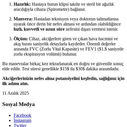
Hazırlık:
Hastaya burun klipsi takılır ve steril bir ağızlık
aracılığıyla cihaza (Spirometre) bağlanır.
Manvera:
Hastadan teknisyen veya doktorun talimatlarına
uyarak önce derin bir nefes alması ve ardından olabildiğince
hızlı, kuvvetli ve uzun süre
nefesini dışarı vermesi istenir.
Ölçüm:
Cihaz, akciğerlere giren ve çıkan hava hacmini ve
akış hızını saniyelik detaylarla kaydeder. Önemli değerler
arasında FVC (Zorlu Vital Kapasite) ve FEV1 (
$1.$
saniyede
zorlu ekspirasyon volümü) bulunur.
Bu manevralar birkaç kez tekrarlanarak en doğru ve güvenilir sonuç
elde edilir. Test süresi genellikle
$15$
ila
$30$
dakika arasındadır.
Akciğerlerinizin nefes alma potansiyelini keşfedin, sağlığınız için
ilk adımı atın.
11 Aralık 2025
Sosyal Medya
Facebook
İnstagram
Twitter