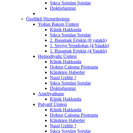
Sıkça Sorulan Sorular
Doktorlarımız
Özellikli Hizmetlerimiz
Yoğun Bakım Ünitesi
Klinik Hakkında
Sıkça Sorulan Sorular
2. Basamak Erişkin (8 yataklı)
1. Seviye Yenidoğan (4 Yataklı)
1. Basamak Erişkin (4 Yataklı)
Hemodiyaliz Ünitesi
Klinik Hakkında
Doktor Çalışma Programı
Klinikten Haberler
Nasıl Gidilir ?
Sıkça Sorulan Sorular
Doktorlarımız
Ameliyathane
Klinik Hakkında
Palyatif Ünitesi
Klinik Hakkında
Doktor Çalışma Programı
Klinikten Haberler
Nasıl Gidilir ?
Sıkça Sorulan Sorular