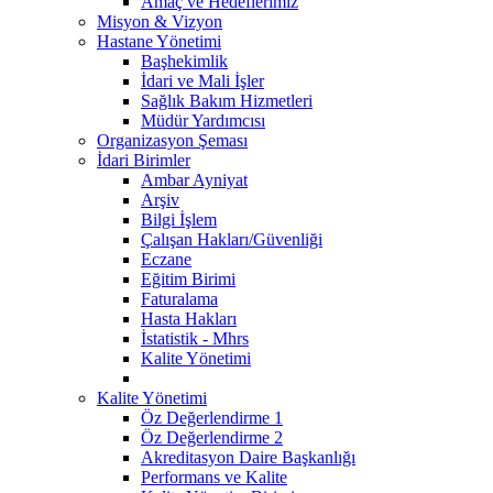
Amaç ve Hedeflerimiz
Misyon & Vizyon
Hastane Yönetimi
Başhekimlik
İdari ve Mali İşler
Sağlık Bakım Hizmetleri
Müdür Yardımcısı
Organizasyon Şeması
İdari Birimler
Ambar Ayniyat
Arşiv
Bilgi İşlem
Çalışan Hakları/Güvenliği
Eczane
Eğitim Birimi
Faturalama
Hasta Hakları
İstatistik - Mhrs
Kalite Yönetimi
Kalite Yönetimi
Öz Değerlendirme 1
Öz Değerlendirme 2
Akreditasyon Daire Başkanlığı
Performans ve Kalite