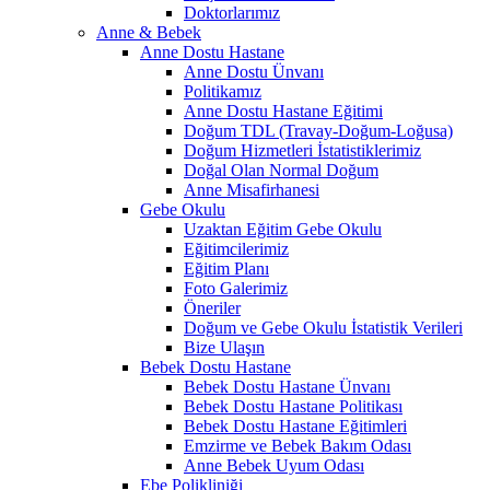
Doktorlarımız
Anne & Bebek
Anne Dostu Hastane
Anne Dostu Ünvanı
Politikamız
Anne Dostu Hastane Eğitimi
Doğum TDL (Travay-Doğum-Loğusa)
Doğum Hizmetleri İstatistiklerimiz
Doğal Olan Normal Doğum
Anne Misafirhanesi
Gebe Okulu
Uzaktan Eğitim Gebe Okulu
Eğitimcilerimiz
Eğitim Planı
Foto Galerimiz
Öneriler
Doğum ve Gebe Okulu İstatistik Verileri
Bize Ulaşın
Bebek Dostu Hastane
Bebek Dostu Hastane Ünvanı
Bebek Dostu Hastane Politikası
Bebek Dostu Hastane Eğitimleri
Emzirme ve Bebek Bakım Odası
Anne Bebek Uyum Odası
Ebe Polikliniği