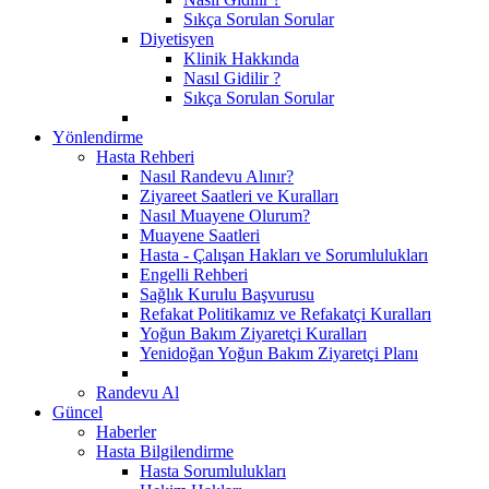
Sıkça Sorulan Sorular
Diyetisyen
Klinik Hakkında
Nasıl Gidilir ?
Sıkça Sorulan Sorular
Yönlendirme
Hasta Rehberi
Nasıl Randevu Alınır?
Ziyareet Saatleri ve Kuralları
Nasıl Muayene Olurum?
Muayene Saatleri
Hasta - Çalışan Hakları ve Sorumlulukları
Engelli Rehberi
Sağlık Kurulu Başvurusu
Refakat Politikamız ve Refakatçi Kuralları
Yoğun Bakım Ziyaretçi Kuralları
Yenidoğan Yoğun Bakım Ziyaretçi Planı
Randevu Al
Güncel
Haberler
Hasta Bilgilendirme
Hasta Sorumlulukları