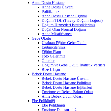
Anne Dostu Hastane
Anne Dostu Ünvanı
Politikamız
Anne Dostu Hastane Eğitimi
Doğum TDL (Travay-Doğum-Loğusa)
Doğum Hizmetleri İstatistiklerimiz
Doğal Olan Normal Doğum
Anne Misafirhanesi
Gebe Okulu
Uzaktan Eğitim Gebe Okulu
Eğitimcilerimiz
Eğitim Planı
Foto Galerimiz
Öneriler
Doğum ve Gebe Okulu İstatistik Verileri
Bize Ulaşın
Bebek Dostu Hastane
Bebek Dostu Hastane Ünvanı
Bebek Dostu Hastane Politikası
Bebek Dostu Hastane Eğitimleri
Emzirme ve Bebek Bakım Odası
Anne Bebek Uyum Odası
Ebe Polikliniği
Ebe Polikliniği
Emzirme Danışmanlığı