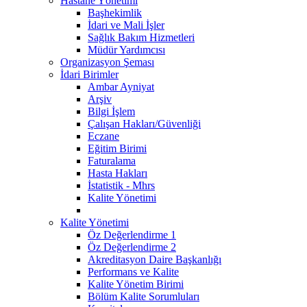
Hastane Yönetimi
Başhekimlik
İdari ve Mali İşler
Sağlık Bakım Hizmetleri
Müdür Yardımcısı
Organizasyon Şeması
İdari Birimler
Ambar Ayniyat
Arşiv
Bilgi İşlem
Çalışan Hakları/Güvenliği
Eczane
Eğitim Birimi
Faturalama
Hasta Hakları
İstatistik - Mhrs
Kalite Yönetimi
Kalite Yönetimi
Öz Değerlendirme 1
Öz Değerlendirme 2
Akreditasyon Daire Başkanlığı
Performans ve Kalite
Kalite Yönetim Birimi
Bölüm Kalite Sorumluları