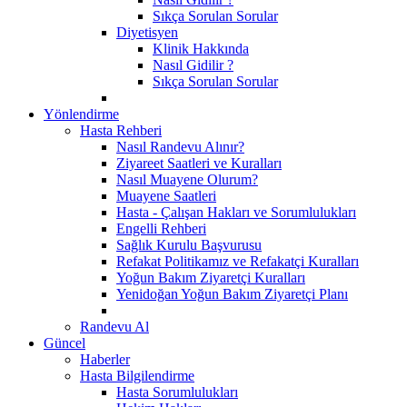
Sıkça Sorulan Sorular
Diyetisyen
Klinik Hakkında
Nasıl Gidilir ?
Sıkça Sorulan Sorular
Yönlendirme
Hasta Rehberi
Nasıl Randevu Alınır?
Ziyareet Saatleri ve Kuralları
Nasıl Muayene Olurum?
Muayene Saatleri
Hasta - Çalışan Hakları ve Sorumlulukları
Engelli Rehberi
Sağlık Kurulu Başvurusu
Refakat Politikamız ve Refakatçi Kuralları
Yoğun Bakım Ziyaretçi Kuralları
Yenidoğan Yoğun Bakım Ziyaretçi Planı
Randevu Al
Güncel
Haberler
Hasta Bilgilendirme
Hasta Sorumlulukları