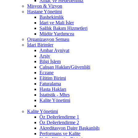
Amaç ve Hedeflerimiz
Misyon & Vizyon
Hastane Yönetimi
Başhekimlik
İdari ve Mali İşler
Sağlık Bakım Hizmetleri
Müdür Yardımcısı
Organizasyon Şeması
İdari Birimler
Ambar Ayniyat
Arşiv
Bilgi İşlem
Çalışan Hakları/Güvenliği
Eczane
Eğitim Birimi
Faturalama
Hasta Hakları
İstatistik - Mhrs
Kalite Yönetimi
Kalite Yönetimi
Öz Değerlendirme 1
Öz Değerlendirme 2
Akreditasyon Daire Başkanlığı
Performans ve Kalite