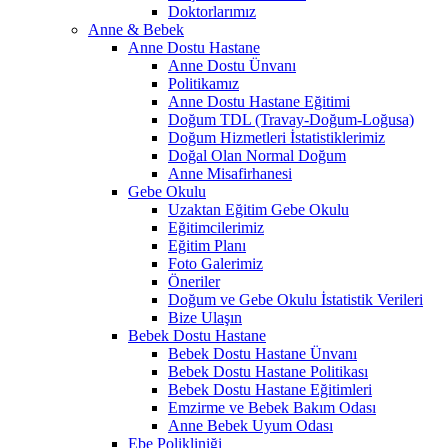
Doktorlarımız
Anne & Bebek
Anne Dostu Hastane
Anne Dostu Ünvanı
Politikamız
Anne Dostu Hastane Eğitimi
Doğum TDL (Travay-Doğum-Loğusa)
Doğum Hizmetleri İstatistiklerimiz
Doğal Olan Normal Doğum
Anne Misafirhanesi
Gebe Okulu
Uzaktan Eğitim Gebe Okulu
Eğitimcilerimiz
Eğitim Planı
Foto Galerimiz
Öneriler
Doğum ve Gebe Okulu İstatistik Verileri
Bize Ulaşın
Bebek Dostu Hastane
Bebek Dostu Hastane Ünvanı
Bebek Dostu Hastane Politikası
Bebek Dostu Hastane Eğitimleri
Emzirme ve Bebek Bakım Odası
Anne Bebek Uyum Odası
Ebe Polikliniği