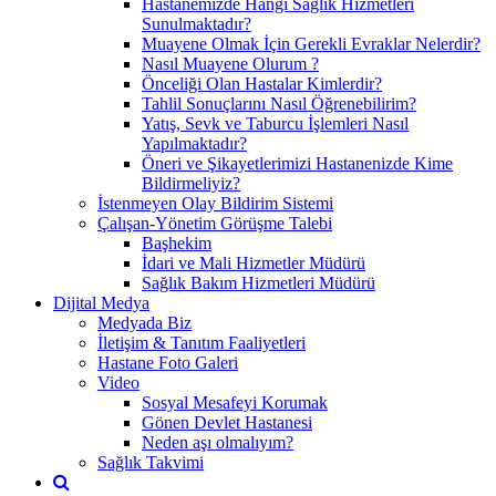
Hastanemizde Hangi Sağlık Hizmetleri
Sunulmaktadır?
Muayene Olmak İçin Gerekli Evraklar Nelerdir?
Nasıl Muayene Olurum ?
Önceliği Olan Hastalar Kimlerdir?
Tahlil Sonuçlarını Nasıl Öğrenebilirim?
Yatış, Sevk ve Taburcu İşlemleri Nasıl
Yapılmaktadır?
Öneri ve Şikayetlerimizi Hastanenizde Kime
Bildirmeliyiz?
İstenmeyen Olay Bildirim Sistemi
Çalışan-Yönetim Görüşme Talebi
Başhekim
İdari ve Mali Hizmetler Müdürü
Sağlık Bakım Hizmetleri Müdürü
Dijital Medya
Medyada Biz
İletişim & Tanıtım Faaliyetleri
Hastane Foto Galeri
Video
Sosyal Mesafeyi Korumak
Gönen Devlet Hastanesi
Neden aşı olmalıyım?
Sağlık Takvimi