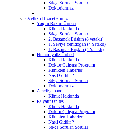
Sıkça Sorulan Sorular
Doktorlarımız
Özellikli Hizmetlerimiz
Yoğun Bakım Ünitesi
Klinik Hakkında
Sıkça Sorulan Sorular
2. Basamak Erişkin (8 yataklı)
1. Seviye Yenidoğan (4 Yataklı)
1. Basamak Erişkin (4 Yataklı)
Hemodiyaliz Ünitesi
Klinik Hakkında
Doktor Çalışma Programı
Klinikten Haberler
Nasıl Gidilir ?
Sıkça Sorulan Sorular
Doktorlarımız
Ameliyathane
Klinik Hakkında
Palyatif Ünitesi
Klinik Hakkında
Doktor Çalışma Programı
Klinikten Haberler
Nasıl Gidilir ?
Sıkça Sorulan Sorular