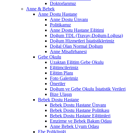
Doktorlarımız
Anne & Bebek
Anne Dostu Hastane
Anne Dostu Ünvanı
Politikamız
Anne Dostu Hastane Eğitimi
Doğum TDL (Travay-Doğum-Loğusa)
Doğum Hizmetleri İstatistiklerimiz
Doğal Olan Normal Doğum
Anne Misafirhanesi
Gebe Okulu
Uzaktan Eğitim Gebe Okulu
Eğitimcilerimiz
Eğitim Planı
Foto Galerimiz
Öneriler
Doğum ve Gebe Okulu İstatistik Verileri
Bize Ulaşın
Bebek Dostu Hastane
Bebek Dostu Hastane Ünvanı
Bebek Dostu Hastane Politikası
Bebek Dostu Hastane Eğitimleri
Emzirme ve Bebek Bakım Odası
Anne Bebek Uyum Odası
Ebe Polikliniği