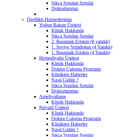
Sıkça Sorulan Sorular
Doktorlarımız
Özellikli Hizmetlerimiz
Yoğun Bakım Ünitesi
Klinik Hakkında
Sıkça Sorulan Sorular
2. Basamak Erişkin (8 yataklı)
1. Seviye Yenidoğan (4 Yataklı)
1. Basamak Erişkin (4 Yataklı)
Hemodiyaliz Ünitesi
Klinik Hakkında
Doktor Çalışma Programı
Klinikten Haberler
Nasıl Gidilir ?
Sıkça Sorulan Sorular
Doktorlarımız
Ameliyathane
Klinik Hakkında
Palyatif Ünitesi
Klinik Hakkında
Doktor Çalışma Programı
Klinikten Haberler
Nasıl Gidilir ?
Sıkça Sorulan Sorular