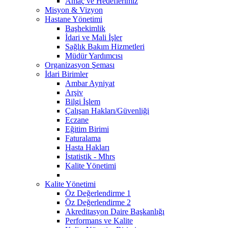
Amaç ve Hedeflerimiz
Misyon & Vizyon
Hastane Yönetimi
Başhekimlik
İdari ve Mali İşler
Sağlık Bakım Hizmetleri
Müdür Yardımcısı
Organizasyon Şeması
İdari Birimler
Ambar Ayniyat
Arşiv
Bilgi İşlem
Çalışan Hakları/Güvenliği
Eczane
Eğitim Birimi
Faturalama
Hasta Hakları
İstatistik - Mhrs
Kalite Yönetimi
Kalite Yönetimi
Öz Değerlendirme 1
Öz Değerlendirme 2
Akreditasyon Daire Başkanlığı
Performans ve Kalite