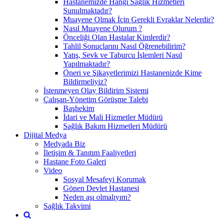
Hastanemizde Hangi Sağlık Hizmetleri
Sunulmaktadır?
Muayene Olmak İçin Gerekli Evraklar Nelerdir?
Nasıl Muayene Olurum ?
Önceliği Olan Hastalar Kimlerdir?
Tahlil Sonuçlarını Nasıl Öğrenebilirim?
Yatış, Sevk ve Taburcu İşlemleri Nasıl
Yapılmaktadır?
Öneri ve Şikayetlerimizi Hastanenizde Kime
Bildirmeliyiz?
İstenmeyen Olay Bildirim Sistemi
Çalışan-Yönetim Görüşme Talebi
Başhekim
İdari ve Mali Hizmetler Müdürü
Sağlık Bakım Hizmetleri Müdürü
Dijital Medya
Medyada Biz
İletişim & Tanıtım Faaliyetleri
Hastane Foto Galeri
Video
Sosyal Mesafeyi Korumak
Gönen Devlet Hastanesi
Neden aşı olmalıyım?
Sağlık Takvimi