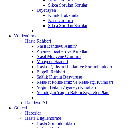
Sıkça Sorulan Sorular
Diyetisyen
Klinik Hakkında
Nasıl Gidilir ?
Sıkça Sorulan Sorular
Yönlendirme
Hasta Rehberi
Nasıl Randevu Alınır?
Ziyareet Saatleri ve Kuralları
Nasıl Muayene Olurum?
Muayene Saatleri
Hasta - Çalışan Hakları ve Sorumlulukları
Engelli Rehberi
Sağlık Kurulu Başvurusu
Refakat Politikamız ve Refakatçi Kuralları
Yoğun Bakım Ziyaretçi Kuralları
Yenidoğan Yoğun Bakım Ziyaretçi Planı
Randevu Al
Güncel
Haberler
Hasta Bilgilendirme
Hasta Sorumlulukları