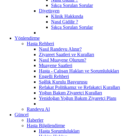
Sıkça Sorulan Sorular
Diyetisyen
Klinik Hakkında
Nasıl Gidilir ?
Sıkça Sorulan Sorular
Yönlendirme
Hasta Rehberi
Nasıl Randevu Alınır?
Ziyareet Saatleri ve Kuralları
Nasıl Muayene Olurum?
Muayene Saatleri
Hasta - Çalışan Hakları ve Sorumlulukları
Engelli Rehberi
Sağlık Kurulu Başvurusu
Refakat Politikamız ve Refakatçi Kuralları
Yoğun Bakım Ziyaretçi Kuralları
Yenidoğan Yoğun Bakım Ziyaretçi Planı
Randevu Al
Güncel
Haberler
Hasta Bilgilendirme
Hasta Sorumlulukları