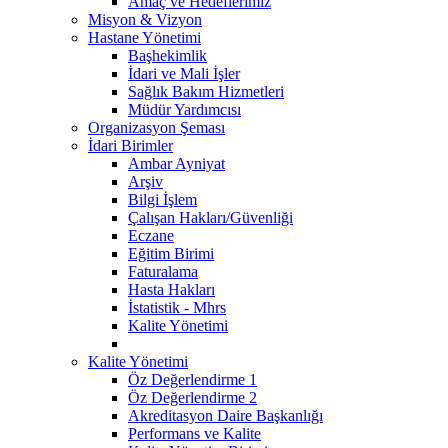
Amaç ve Hedeflerimiz
Misyon & Vizyon
Hastane Yönetimi
Başhekimlik
İdari ve Mali İşler
Sağlık Bakım Hizmetleri
Müdür Yardımcısı
Organizasyon Şeması
İdari Birimler
Ambar Ayniyat
Arşiv
Bilgi İşlem
Çalışan Hakları/Güvenliği
Eczane
Eğitim Birimi
Faturalama
Hasta Hakları
İstatistik - Mhrs
Kalite Yönetimi
Kalite Yönetimi
Öz Değerlendirme 1
Öz Değerlendirme 2
Akreditasyon Daire Başkanlığı
Performans ve Kalite