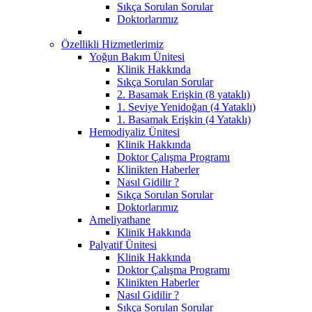
Sıkça Sorulan Sorular
Doktorlarımız
Özellikli Hizmetlerimiz
Yoğun Bakım Ünitesi
Klinik Hakkında
Sıkça Sorulan Sorular
2. Basamak Erişkin (8 yataklı)
1. Seviye Yenidoğan (4 Yataklı)
1. Basamak Erişkin (4 Yataklı)
Hemodiyaliz Ünitesi
Klinik Hakkında
Doktor Çalışma Programı
Klinikten Haberler
Nasıl Gidilir ?
Sıkça Sorulan Sorular
Doktorlarımız
Ameliyathane
Klinik Hakkında
Palyatif Ünitesi
Klinik Hakkında
Doktor Çalışma Programı
Klinikten Haberler
Nasıl Gidilir ?
Sıkça Sorulan Sorular