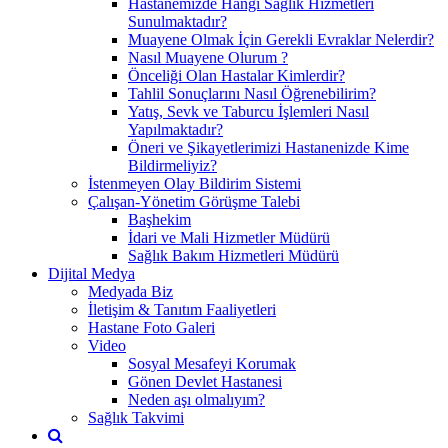
Hastanemizde Hangi Sağlık Hizmetleri
Sunulmaktadır?
Muayene Olmak İçin Gerekli Evraklar Nelerdir?
Nasıl Muayene Olurum ?
Önceliği Olan Hastalar Kimlerdir?
Tahlil Sonuçlarını Nasıl Öğrenebilirim?
Yatış, Sevk ve Taburcu İşlemleri Nasıl
Yapılmaktadır?
Öneri ve Şikayetlerimizi Hastanenizde Kime
Bildirmeliyiz?
İstenmeyen Olay Bildirim Sistemi
Çalışan-Yönetim Görüşme Talebi
Başhekim
İdari ve Mali Hizmetler Müdürü
Sağlık Bakım Hizmetleri Müdürü
Dijital Medya
Medyada Biz
İletişim & Tanıtım Faaliyetleri
Hastane Foto Galeri
Video
Sosyal Mesafeyi Korumak
Gönen Devlet Hastanesi
Neden aşı olmalıyım?
Sağlık Takvimi