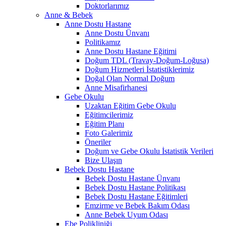
Doktorlarımız
Anne & Bebek
Anne Dostu Hastane
Anne Dostu Ünvanı
Politikamız
Anne Dostu Hastane Eğitimi
Doğum TDL (Travay-Doğum-Loğusa)
Doğum Hizmetleri İstatistiklerimiz
Doğal Olan Normal Doğum
Anne Misafirhanesi
Gebe Okulu
Uzaktan Eğitim Gebe Okulu
Eğitimcilerimiz
Eğitim Planı
Foto Galerimiz
Öneriler
Doğum ve Gebe Okulu İstatistik Verileri
Bize Ulaşın
Bebek Dostu Hastane
Bebek Dostu Hastane Ünvanı
Bebek Dostu Hastane Politikası
Bebek Dostu Hastane Eğitimleri
Emzirme ve Bebek Bakım Odası
Anne Bebek Uyum Odası
Ebe Polikliniği