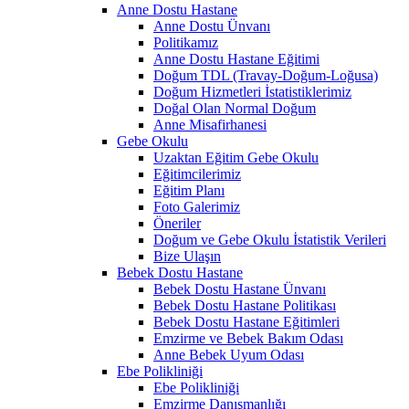
Anne Dostu Hastane
Anne Dostu Ünvanı
Politikamız
Anne Dostu Hastane Eğitimi
Doğum TDL (Travay-Doğum-Loğusa)
Doğum Hizmetleri İstatistiklerimiz
Doğal Olan Normal Doğum
Anne Misafirhanesi
Gebe Okulu
Uzaktan Eğitim Gebe Okulu
Eğitimcilerimiz
Eğitim Planı
Foto Galerimiz
Öneriler
Doğum ve Gebe Okulu İstatistik Verileri
Bize Ulaşın
Bebek Dostu Hastane
Bebek Dostu Hastane Ünvanı
Bebek Dostu Hastane Politikası
Bebek Dostu Hastane Eğitimleri
Emzirme ve Bebek Bakım Odası
Anne Bebek Uyum Odası
Ebe Polikliniği
Ebe Polikliniği
Emzirme Danışmanlığı