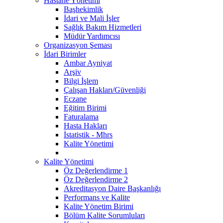
Hastane Yönetimi
Başhekimlik
İdari ve Mali İşler
Sağlık Bakım Hizmetleri
Müdür Yardımcısı
Organizasyon Şeması
İdari Birimler
Ambar Ayniyat
Arşiv
Bilgi İşlem
Çalışan Hakları/Güvenliği
Eczane
Eğitim Birimi
Faturalama
Hasta Hakları
İstatistik - Mhrs
Kalite Yönetimi
Kalite Yönetimi
Öz Değerlendirme 1
Öz Değerlendirme 2
Akreditasyon Daire Başkanlığı
Performans ve Kalite
Kalite Yönetim Birimi
Bölüm Kalite Sorumluları